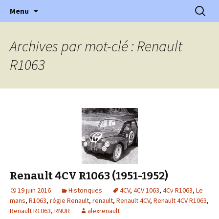
l'automobile ancienne : articles, historiques
Aller
Recherc
l'Automobile Ancienne
Menu
au
…
contenu
Archives par mot-clé : Renault
R1063
Renault 4CV R1063 (1951-1952)
19 juin 2016
Historiques
4CV
,
4CV 1063
,
4Cv R1063
,
Le
mans
,
R1063
,
régie Renault
,
renault
,
Renault 4CV
,
Renault 4CV R1063
,
Renault R1063
,
RNUR
alexrenault