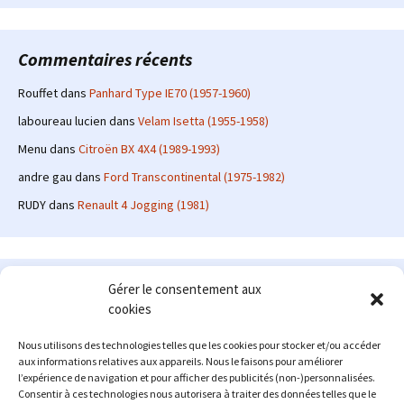
Commentaires récents
Rouffet
dans
Panhard Type IE70 (1957-1960)
laboureau lucien
dans
Velam Isetta (1955-1958)
Menu
dans
Citroën BX 4X4 (1989-1993)
andre gau
dans
Ford Transcontinental (1975-1982)
RUDY
dans
Renault 4 Jogging (1981)
Le site en quelques mots
Gérer le consentement aux
cookies
Alexrenault
: passionné d'automobile ancienne depuis de
nombreuses années, j'ai commencé à partager ma passion sur
Nous utilisons des technologies telles que les cookies pour stocker et/ou accéder
internet à partir de 2009 au travers d'un blog qui a connu un relatif
aux informations relatives aux appareils. Nous le faisons pour améliorer
succès. Fin 2013, je décide de prendre mon autonomie et me lancer
l’expérience de navigation et pour afficher des publicités (non-)personnalisées.
avec mon propre site : l'Automobile Ancienne.
Consentir à ces technologies nous autorisera à traiter des données telles que le