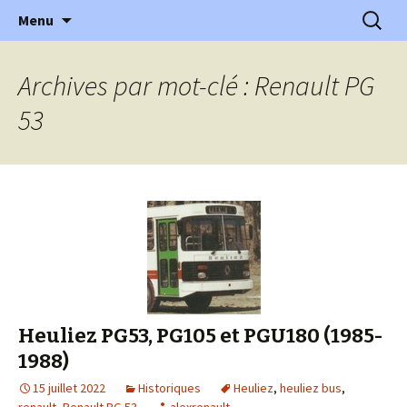
l'automobile ancienne : articles, historiques
Aller
Recherc
l'Automobile Ancienne
Menu
au
…
contenu
Archives par mot-clé : Renault PG
53
Heuliez PG53, PG105 et PGU180 (1985-
1988)
15 juillet 2022
Historiques
Heuliez
,
heuliez bus
,