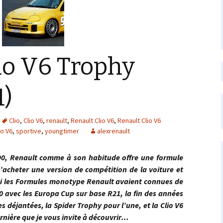
io V6 Trophy
1)
Clio
,
Clio V6
,
renault
,
Renault Clio V6
,
Renault Clio V6
io V6
,
sportive
,
youngtimer
alexrenault
nault comme à son habitude offre une formule
acheter une version de compétition de la voiture et
s. Si les Formules monotype Renault avaient connues de
0 avec les Europa Cup sur base R21, la fin des années
 déjantées, la Spider Trophy pour l’une, et la Clio V6
ernière que je vous invite à découvrir…