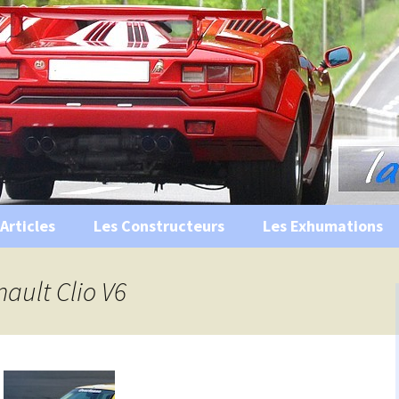
s, historiques …
ile Ancienne
Articles
Les Constructeurs
Les Exhumations
 curiosités
nault Clio V6
 évènements
 musées