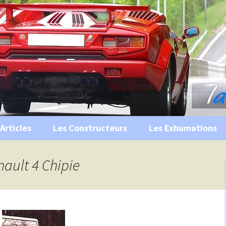
s, historiques …
ile Ancienne
Articles
Les Constructeurs
Les Exhumations
 curiosités
nault 4 Chipie
 évènements
 musées