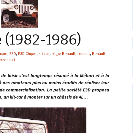
 (1982-1986)
hipie
,
E3D
,
E3D Chipie
,
kit-car
,
régie Renault
,
renault
,
Renault
exrenault
loisir s’est longtemps résumé à la Méhari et à la
 des amateurs plus ou moins érudits de réaliser leur
de commercialisation. La petite société E3D proposa
, un kit-car à monter sur un châssis de 4L…