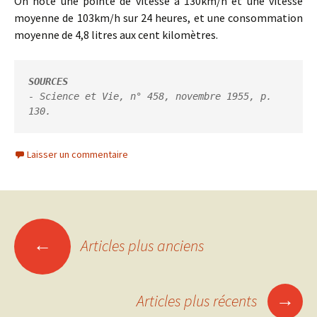
On note une pointe de vitesse à 130km/h et une vitesse
moyenne de 103km/h sur 24 heures, et une consommation
moyenne de 4,8 litres aux cent kilomètres.
SOURCES
- Science et Vie, n° 458, novembre 1955, p. 
130.
Laisser un commentaire
Navigation
←
Articles plus anciens
des
→
Articles plus récents