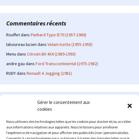
Commentaires récents
Rouffet
dans
Panhard Type IE70 (1957-1960)
laboureau lucien
dans
Velam Isetta (1955-1958)
Menu
dans
Citroën BX 4X4 (1989-1993)
andre gau
dans
Ford Transcontinental (1975-1982)
RUDY
dans
Renault 4 Jogging (1981)
Le site en quelques mots
Gérer le consentement aux
cookies
Alexrenault
: passionné d'automobile ancienne depuis de
nombreuses années, j'ai commencé à partager ma passion sur
Nous utilisons des technologies telles que les cookies pour stocker et/ou accéder
internet à partir de 2009 au travers d'un blog qui a connu un relatif
aux informations relatives aux appareils. Nous le faisons pour améliorer
succès. Fin 2013, je décide de prendre mon autonomie et me lancer
l’expérience de navigation et pour afficher des publicités (non-)personnalisées.
avec mon propre site : l'Automobile Ancienne.
Consentir à ces technologies nous autorisera à traiter des données telles que le