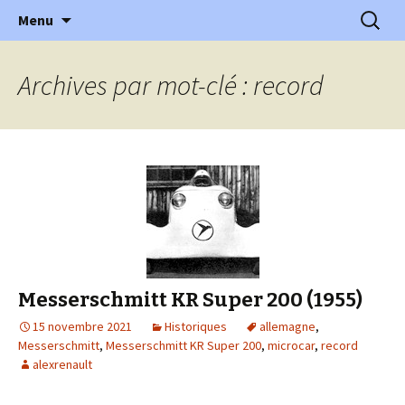
l'automobile ancienne : articles, historiques
Aller
Recherc
l'Automobile Ancienne
Menu
au
…
contenu
Archives par mot-clé : record
Messerschmitt KR Super 200 (1955)
15 novembre 2021
Historiques
allemagne
,
Messerschmitt
,
Messerschmitt KR Super 200
,
microcar
,
record
alexrenault