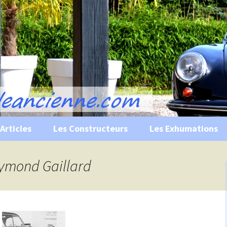
s, historiques …
ile Ancienne
Articles
Les Constructeurs
Les Exhumations
 curiosités
aymond Gaillard
 évènements
 musées