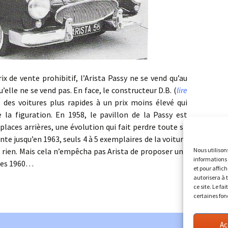
vente prohibitif, l’Arista Passy ne se vend qu’au
elle ne se vend pas. En face, le constructeur D.B. (
lire
t des voitures plus rapides à un prix moins élevé qui
de la figuration. En 1958, le pavillon de la Passy est
 places arrières, une évolution qui fait perdre toute sa
ente jusqu’en 1963, seuls 4 à 5 exemplaires de la voiture
, rien. Mais cela n’empêcha pas Arista de proposer une
Nous utilison
informations 
nées 1960…
et pour affic
autorisera à 
ce site. Le fa
certaines fon
Ac