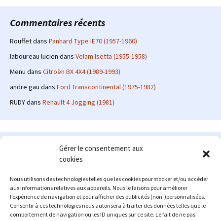
Commentaires récents
Rouffet
dans
Panhard Type IE70 (1957-1960)
laboureau lucien
dans
Velam Isetta (1955-1958)
Menu
dans
Citroën BX 4X4 (1989-1993)
andre gau
dans
Ford Transcontinental (1975-1982)
RUDY
dans
Renault 4 Jogging (1981)
Le site en quelques mots
Gérer le consentement aux
cookies
Alexrenault
: passionné d'automobile ancienne depuis de
nombreuses années, j'ai commencé à partager ma passion sur
Nous utilisons des technologies telles que les cookies pour stocker et/ou accéder
internet à partir de 2009 au travers d'un blog qui a connu un relatif
aux informations relatives aux appareils. Nous le faisons pour améliorer
succès. Fin 2013, je décide de prendre mon autonomie et me lancer
l’expérience de navigation et pour afficher des publicités (non-)personnalisées.
avec mon propre site : l'Automobile Ancienne.
Consentir à ces technologies nous autorisera à traiter des données telles que le
comportement de navigation ou les ID uniques sur ce site. Le fait de ne pas
Me contacter : alex(at)lautomobileancienne.com