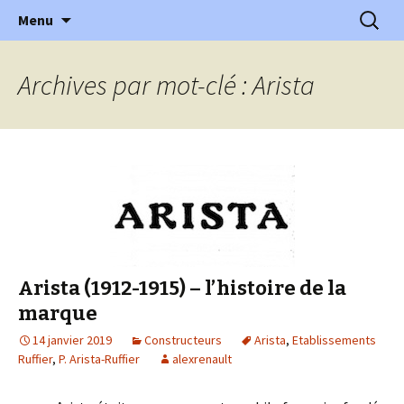
l'automobile ancienne : articles, historiques
Aller
Recherc
l'Automobile Ancienne
Menu
au
…
contenu
Archives par mot-clé : Arista
Arista (1912-1915) – l’histoire de la
marque
14 janvier 2019
Constructeurs
Arista
,
Etablissements
Ruffier
,
P. Arista-Ruffier
alexrenault