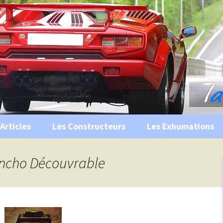
s, historiques …
ile Ancienne
Articles
Les Constructeurs
Les Exhumations
 curiosités
Rancho Découvrable
 évènements
 musées