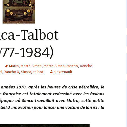
ca-Talbot
977-1984)
Matra
,
Matra-Simca
,
Matra-Simca Rancho
,
Rancho
,
d
,
Rancho X
,
Simca
,
talbot
alexrenault
s 1970, après les heures de crise pétrolière, le
 française est totalement redessiné avec les fusions
 époque où Simca travaillait avec Matra, cette petite
el d’innovation pour lancer une voiture de loisirs : la