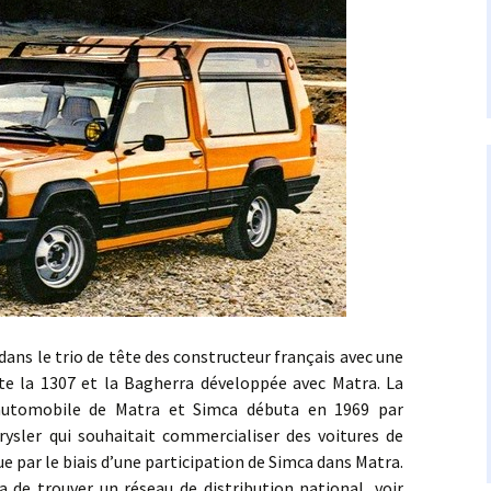
 le trio de tête des constructeur français avec une
pte la 1307 et la Bagherra développée avec Matra. La
n automobile de Matra et Simca débuta en 1969 par
rysler qui souhaitait commercialiser des voitures de
e par le biais d’une participation de Simca dans Matra.
de trouver un réseau de distribution national, voir