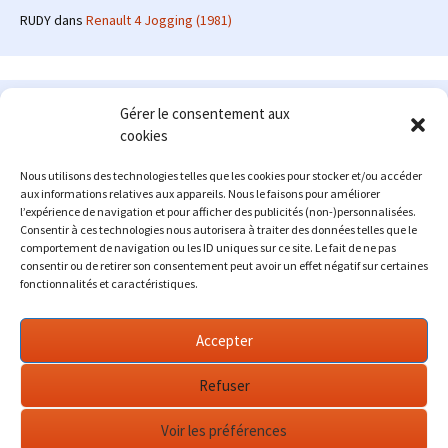
RUDY
dans
Renault 4 Jogging (1981)
Le site en quelques mots
Gérer le consentement aux
cookies
Alexrenault
: passionné d'automobile ancienne depuis de
nombreuses années, j'ai commencé à partager ma passion sur
Nous utilisons des technologies telles que les cookies pour stocker et/ou accéder
internet à partir de 2009 au travers d'un blog qui a connu un relatif
aux informations relatives aux appareils. Nous le faisons pour améliorer
succès. Fin 2013, je décide de prendre mon autonomie et me lancer
l’expérience de navigation et pour afficher des publicités (non-)personnalisées.
avec mon propre site : l'Automobile Ancienne.
Consentir à ces technologies nous autorisera à traiter des données telles que le
comportement de navigation ou les ID uniques sur ce site. Le fait de ne pas
Me contacter : alex(at)lautomobileancienne.com
consentir ou de retirer son consentement peut avoir un effet négatif sur certaines
fonctionnalités et caractéristiques.
Accepter
Refuser
Voir les préférences
Fièrement propulsé par WordPress