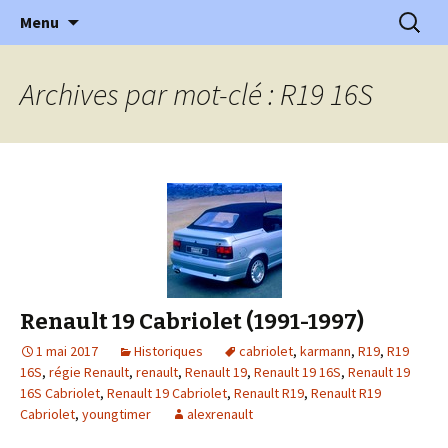
l'automobile ancienne : articles, historiques
Aller
Recherc
l'Automobile Ancienne
Menu
au
…
contenu
Archives par mot-clé : R19 16S
Renault 19 Cabriolet (1991-1997)
1 mai 2017
Historiques
cabriolet
,
karmann
,
R19
,
R19
16S
,
régie Renault
,
renault
,
Renault 19
,
Renault 19 16S
,
Renault 19
16S Cabriolet
,
Renault 19 Cabriolet
,
Renault R19
,
Renault R19
Cabriolet
,
youngtimer
alexrenault