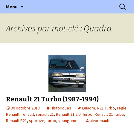
l'automobile ancienne : articles, historiques
Aller
Recherc
l'Automobile Ancienne
Menu
au
…
contenu
Archives par mot-clé : Quadra
Renault 21 Turbo (1987-1994)
30 octobre 2018
Historiques
Quadra
,
R21 Turbo
,
régie
Renault
,
renault
,
renault 21
,
Renault 21 2.0l Turbo
,
Renault 21 Turbo
,
Renault R21
,
sportive
,
turbo
,
youngtimer
alexrenault