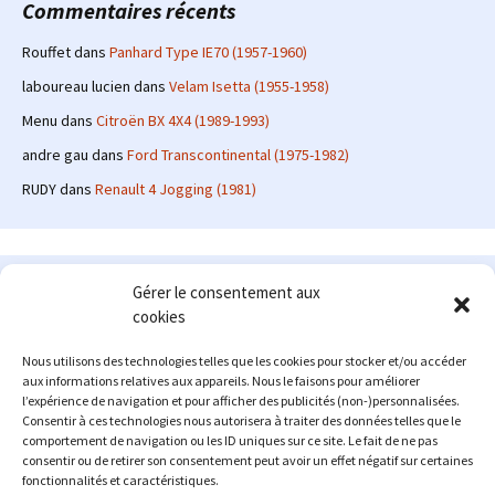
Commentaires récents
Rouffet
dans
Panhard Type IE70 (1957-1960)
laboureau lucien
dans
Velam Isetta (1955-1958)
Menu
dans
Citroën BX 4X4 (1989-1993)
andre gau
dans
Ford Transcontinental (1975-1982)
RUDY
dans
Renault 4 Jogging (1981)
Le site en quelques mots
Gérer le consentement aux
cookies
Alexrenault
: passionné d'automobile ancienne depuis de
nombreuses années, j'ai commencé à partager ma passion sur
Nous utilisons des technologies telles que les cookies pour stocker et/ou accéder
internet à partir de 2009 au travers d'un blog qui a connu un relatif
aux informations relatives aux appareils. Nous le faisons pour améliorer
succès. Fin 2013, je décide de prendre mon autonomie et me lancer
l’expérience de navigation et pour afficher des publicités (non-)personnalisées.
avec mon propre site : l'Automobile Ancienne.
Consentir à ces technologies nous autorisera à traiter des données telles que le
comportement de navigation ou les ID uniques sur ce site. Le fait de ne pas
Me contacter : alex(at)lautomobileancienne.com
consentir ou de retirer son consentement peut avoir un effet négatif sur certaines
fonctionnalités et caractéristiques.