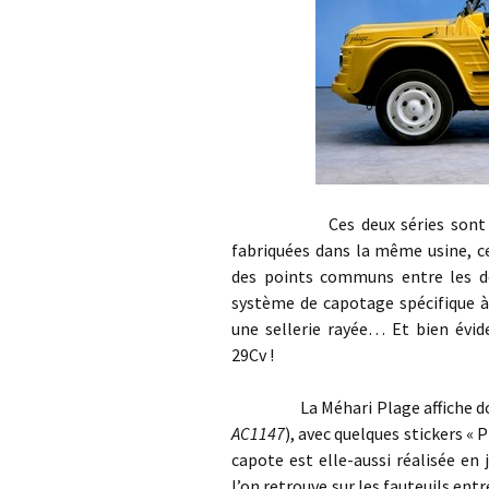
Ces deux séries sont toutefo
fabriquées dans la même usine, ce
des points communs entre les de
système de capotage spécifique à 
une sellerie rayée… Et bien évi
29Cv !
La Méhari Plage affiche donc u
AC1147
), avec quelques stickers « 
capote est elle-aussi réalisée en
l’on retrouve sur les fauteuils ent