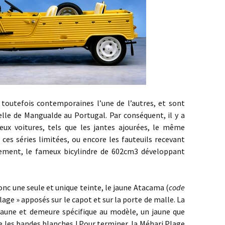
is contemporaines l’une de l’autres, et sont
lle de Mangualde au Portugal. Par conséquent, il y a
ux voitures, tels que les jantes ajourées, le même
ces séries limitées, ou encore les fauteuils recevant
dement, le fameux bicylindre de 602cm3 développant
ne seule et unique teinte, le jaune Atacama (
code
Plage » apposés sur le capot et sur la porte de malle. La
 jaune et demeure spécifique au modèle, un jaune que
re les bandes blanches ! Pour terminer, la Méhari Plage