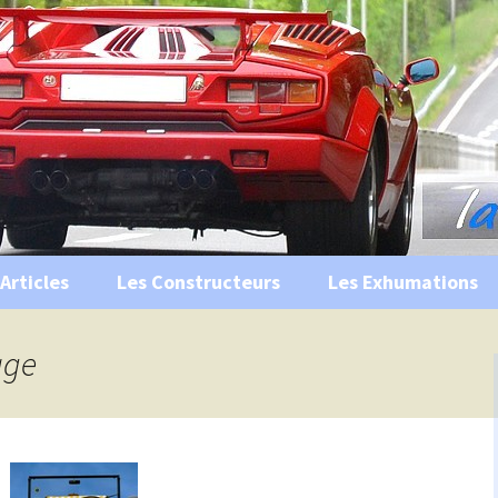
s, historiques …
ile Ancienne
Articles
Les Constructeurs
Les Exhumations
 curiosités
age
 évènements
 musées