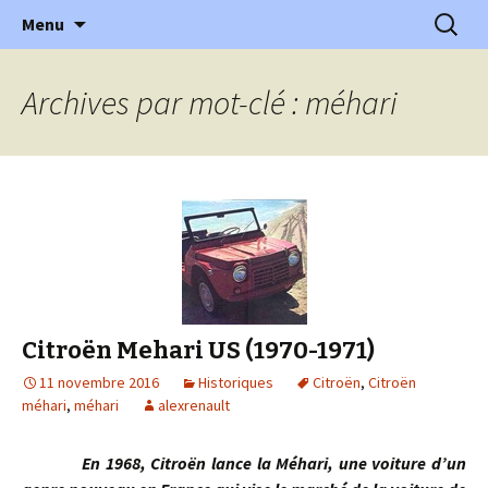
l'automobile ancienne : articles, historiques
Aller
Recherc
l'Automobile Ancienne
Menu
au
…
contenu
Archives par mot-clé : méhari
Citroën Mehari US (1970-1971)
11 novembre 2016
Historiques
Citroën
,
Citroën
méhari
,
méhari
alexrenault
En 1968, Citroën lance la Méhari, une voiture d’un