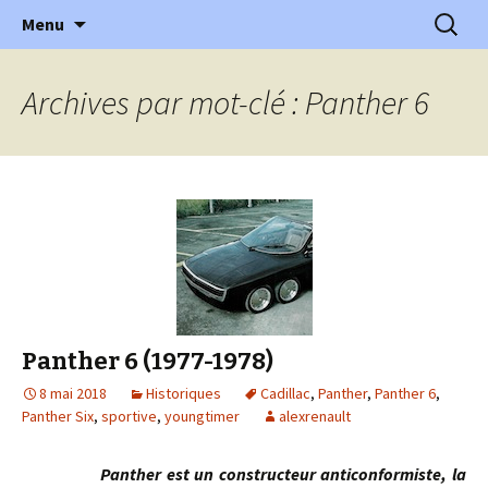
l'automobile ancienne : articles, historiques
Aller
Recherc
l'Automobile Ancienne
Menu
au
…
contenu
Archives par mot-clé : Panther 6
Panther 6 (1977-1978)
8 mai 2018
Historiques
Cadillac
,
Panther
,
Panther 6
,
Panther Six
,
sportive
,
youngtimer
alexrenault
Panther est un constructeur anticonformiste, la