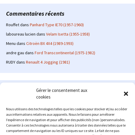
Commentaires récents
Rouffet
dans
Panhard Type IE70 (1957-1960)
laboureau lucien
dans
Velam Isetta (1955-1958)
Menu
dans
Citroën BX 4X4 (1989-1993)
andre gau
dans
Ford Transcontinental (1975-1982)
RUDY
dans
Renault 4 Jogging (1981)
Le site en quelques mots
Gérer le consentement aux
cookies
Alexrenault
: passionné d'automobile ancienne depuis de
nombreuses années, j'ai commencé à partager ma passion sur
Nous utilisons des technologies telles que les cookies pour stocker et/ou accéder
internet à partir de 2009 au travers d'un blog qui a connu un relatif
aux informations relatives aux appareils. Nous le faisons pour améliorer
succès. Fin 2013, je décide de prendre mon autonomie et me lancer
l’expérience de navigation et pour afficher des publicités (non-)personnalisées.
avec mon propre site : l'Automobile Ancienne.
Consentir à ces technologies nous autorisera à traiter des données telles que le
comportement de navigation ou les ID uniques sur ce site. Le fait de ne pas
Me contacter : alex(at)lautomobileancienne.com