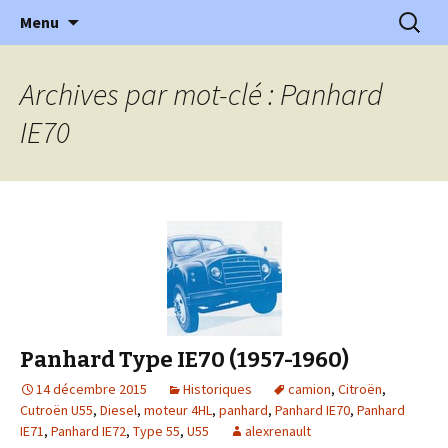
l'automobile ancienne : articles, historiques
Aller
Recherc
l'Automobile Ancienne
Menu
au
…
contenu
Archives par mot-clé : Panhard
IE70
Panhard Type IE70 (1957-1960)
14 décembre 2015
Historiques
camion
,
Citroën
,
Cutroën U55
,
Diesel
,
moteur 4HL
,
panhard
,
Panhard IE70
,
Panhard
IE71
,
Panhard IE72
,
Type 55
,
U55
alexrenault