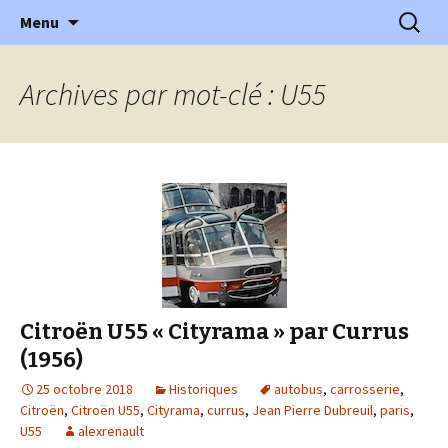
l'automobile ancienne : articles, historiques
Aller
Recherc
l'Automobile Ancienne
Menu
au
…
contenu
Archives par mot-clé : U55
Citroën U55 « Cityrama » par Currus
(1956)
25 octobre 2018
Historiques
autobus
,
carrosserie
,
Citroën
,
Citroën U55
,
Cityrama
,
currus
,
Jean Pierre Dubreuil
,
paris
,
U55
alexrenault