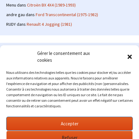
Menu
dans
Citroën BX 4X4 (1989-1993)
andre gau
dans
Ford Transcontinental (1975-1982)
RUDY
dans
Renault 4 Jogging (1981)
Le site en quelques mots
Gérer le consentement aux
cookies
Alexrenault
: passionné d'automobile ancienne depuis de
nombreuses années, j'ai commencé à partager ma passion sur
Nous utilisons des technologies telles que les cookies pour stocker et/ou accéder
internet à partir de 2009 au travers d'un blog qui a connu un relatif
aux informations relatives aux appareils. Nous le faisons pour améliorer
succès. Fin 2013, je décide de prendre mon autonomie et me lancer
l’expérience de navigation et pour afficher des publicités (non-)personnalisées.
avec mon propre site : l'Automobile Ancienne.
Consentir à ces technologies nous autorisera à traiter des données telles que le
comportement de navigation ou les ID uniques sur ce site. Le fait de ne pas
Me contacter : alex(at)lautomobileancienne.com
consentir ou de retirer son consentement peut avoir un effet négatif sur certaines
fonctionnalités et caractéristiques.
Accepter
Refuser