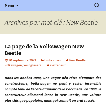
l'automobile ancienne : articles, historiques
Aller
Recherc
l'Automobile Ancienne
Menu
au
…
contenu
Archives par mot-clé : New Beetle
La page de la Volkswagen New
Beetle
30 septembre 2023
Historiques
New Beetle
,
Volkswagen
,
youngtimers
alexrenault
Dans les années 1990, une vague néo-rétro s’empare des
constructeurs, Volkswagen ne peut y rester insensible
compte tenu de la cote d’amour de la Coccinelle. En 1998, le
constructeur allemand lance la New Beetle, une voiture
plus chic que populaire, mais qui connait un vrai succès.