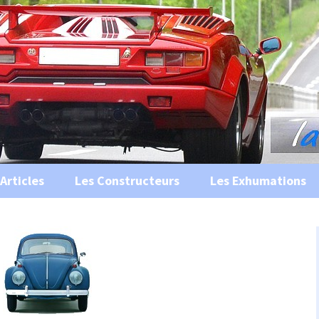
s, historiques …
ile Ancienne
Articles
Les Constructeurs
Les Exhumations
 curiosités
 évènements
 musées