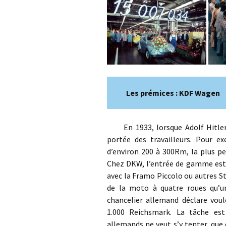
Les prémices : KDF Wagen
En 1933, lorsque Adolf Hitler a
portée des travailleurs. Pour e
d’environ 200 à 300Rm, la plus pe
Chez DKW, l’entrée de gamme est 
avec la Framo Piccolo ou autres S
de la moto à quatre roues qu’un
chancelier allemand déclare vou
1.000 Reichsmark. La tâche est 
allemands ne veut s’y tenter, que