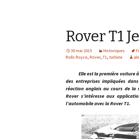
Rover T1 Je
30 mai 2015
Historiques
F
Rolls Royce
,
Rover
,
T1
,
turbine
al
Elle est la première voiture à t
des entreprises impliquées dan
réaction anglais au cours de la 
Rover s’intéresse aux applicat
l’automobile avec la Rover T1.