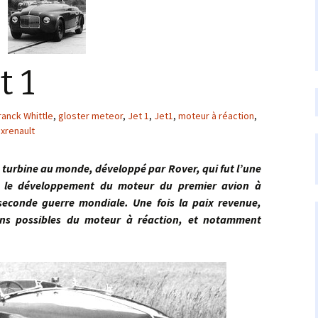
t 1
ranck Whittle
,
gloster meteor
,
Jet 1
,
Jet1
,
moteur à réaction
,
exrenault
urbine au monde, développé par Rover, qui fut l’une
s le développement du moteur du premier avion à
seconde guerre mondiale. Une fois la paix revenue,
ions possibles du moteur à réaction, et notamment