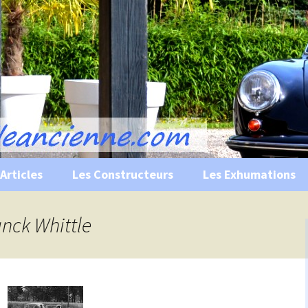
s, historiques …
ile Ancienne
Articles
Les Constructeurs
Les Exhumations
 curiosités
anck Whittle
 évènements
 musées