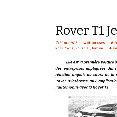
Rover T1 Je
30 mai 2015
Historiques
F
Rolls Royce
,
Rover
,
T1
,
turbine
al
Elle est la première voiture à t
des entreprises impliquées dan
réaction anglais au cours de la 
Rover s’intéresse aux applicat
l’automobile avec la Rover T1.