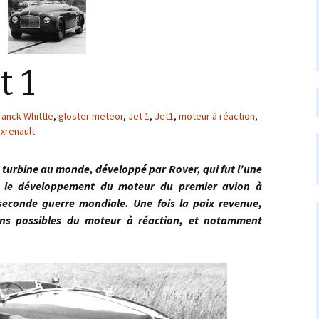
t 1
ranck Whittle
,
gloster meteor
,
Jet 1
,
Jet1
,
moteur à réaction
,
exrenault
urbine au monde, développé par Rover, qui fut l’une
s le développement du moteur du premier avion à
seconde guerre mondiale. Une fois la paix revenue,
ions possibles du moteur à réaction, et notamment