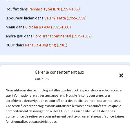
Rouffet
dans
Panhard Type IE70 (1957-1960)
laboureau lucien
dans
Velam Isetta (1955-1958)
Menu
dans
Citroën BX 4X4 (1989-1993)
andre gau
dans
Ford Transcontinental (1975-1982)
RUDY
dans
Renault 4 Jogging (1981)
Le site en quelques mots
Gérer le consentement aux
cookies
Alexrenault
: passionné d'automobile ancienne depuis de
nombreuses années, j'ai commencé à partager ma passion sur
Nous utilisons des technologies telles que les cookies pour stocker et/ou accéder
internet à partir de 2009 au travers d'un blog qui a connu un relatif
aux informations relatives aux appareils. Nous le faisons pour améliorer
succès. Fin 2013, je décide de prendre mon autonomie et me lancer
l’expérience de navigation et pour afficher des publicités (non-)personnalisées.
avec mon propre site : l'Automobile Ancienne.
Consentir à ces technologies nous autorisera à traiter des données telles que le
comportement de navigation ou les ID uniques sur ce site. Le fait de ne pas
Me contacter : alex(at)lautomobileancienne.com
consentir ou de retirer son consentement peut avoir un effet négatif sur certaines
fonctionnalités et caractéristiques.