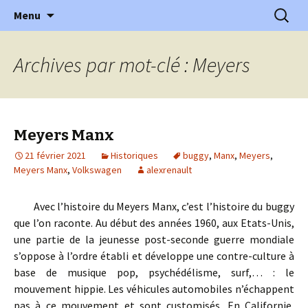
l'automobile ancienne : articles, historiques
Aller
Recherc
l'Automobile Ancienne
Menu
au
…
contenu
Archives par mot-clé : Meyers
Meyers Manx
21 février 2021
Historiques
buggy
,
Manx
,
Meyers
,
Meyers Manx
,
Volkswagen
alexrenault
Avec l’histoire du Meyers Manx, c’est l’histoire du buggy
que l’on raconte. Au début des années 1960, aux Etats-Unis,
une partie de la jeunesse post-seconde guerre mondiale
s’oppose à l’ordre établi et développe une contre-culture à
base de musique pop, psychédélisme, surf,… : le
mouvement hippie. Les véhicules automobiles n’échappent
pas à ce mouvement et sont customisés. En Californie,