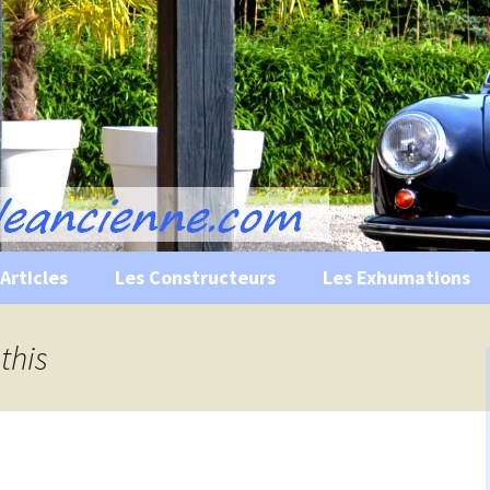
s, historiques …
ile Ancienne
Articles
Les Constructeurs
Les Exhumations
 curiosités
this
 évènements
 musées