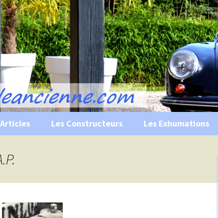
s, historiques …
ile Ancienne
Articles
Les Constructeurs
Les Exhumations
 curiosités
.P.
 évènements
 musées