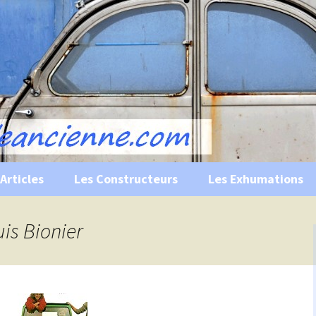
s, historiques …
ile Ancienne
Articles
Les Constructeurs
Les Exhumations
 curiosités
uis Bionier
 évènements
 musées