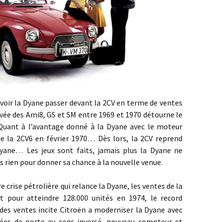
 la Dyane passer devant la 2CV en terme de ventes
rivée des Ami8, GS et SM entre 1969 et 1970 détourne le
Quant à l’avantage donné à la Dyane avec le moteur
e de la 2CV6 en février 1970… Dès lors, la 2CV reprend
yane… Les jeux sont faits, jamais plus la Dyane ne
us rien pour donner sa chance à la nouvelle venue.
se pétrolière qui relance la Dyane, les ventes de la
 pour atteindre 128.000 unités en 1974, le record
des ventes incite Citroën a moderniser la Dyane avec
nées de porte au sens inversé, nouveau compteur et