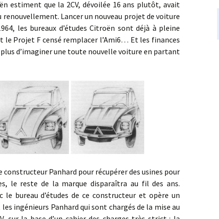
ën estiment que la 2CV, dévoilée 16 ans plutôt, avait
au renouvellement. Lancer un nouveau projet de voiture
964, les bureaux d’études Citroën sont déjà à pleine
et le Projet F censé remplacer l’Ami6… Et les finances
plus d’imaginer une toute nouvelle voiture en partant
nstructeur Panhard pour récupérer des usines pour
s, le reste de la marque disparaîtra au fil des ans.
 le bureau d’études de ce constructeur et opère un
 les ingénieurs Panhard qui sont chargés de la mise au
, sur la base d’un cahier des charges très strict : la