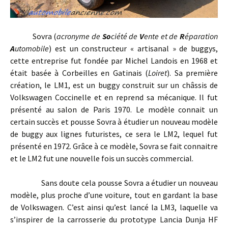
Sovra (
acronyme de
So
ciété de
V
ente et de
R
éparation
A
utomobile
) est un constructeur « artisanal » de buggys,
cette entreprise fut fondée par Michel Landois en 1968 et
était basée à Corbeilles en Gatinais (
Loiret
). Sa première
création, le LM1, est un buggy construit sur un châssis de
Volkswagen Coccinelle et en reprend sa mécanique. Il fut
présenté au salon de Paris 1970. Le modèle connait un
certain succès et pousse Sovra à étudier un nouveau modèle
de buggy aux lignes futuristes, ce sera le LM2, lequel fut
présenté en 1972. Grâce à ce modèle, Sovra se fait connaitre
et le LM2 fut une nouvelle fois un succès commercial.
Sans doute cela pousse Sovra a étudier un nouveau
modèle, plus proche d’une voiture, tout en gardant la base
de Volkswagen. C’est ainsi qu’est lancé la LM3, laquelle va
s’inspirer de la carrosserie du prototype Lancia Dunja HF