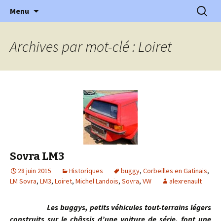
l'automobile ancienne : articles, historiques
Aller
Recherc
l'Automobile Ancienne
Menu
au
…
contenu
Archives par mot-clé : Loiret
Sovra LM3
28 juin 2015
Historiques
buggy
,
Corbeilles en Gatinais
,
LM Sovra
,
LM3
,
Loiret
,
Michel Landois
,
Sovra
,
VW
alexrenault
Les buggys, petits véhicules tout-terrains légers
construits sur le châssis d’une voiture de série, font une