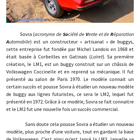
Sovra (
acronyme de
So
ciété de
V
ente et de
R
éparation
A
utomobile
) est un constructeur « artisanal » de buggys,
cette entreprise fut fondée par Michel Landois en 1968 et
était basée à Corbeilles en Gatinais (
Loiret
). Sa première
création, le LM1, est un buggy construit sur un châssis de
Volkswagen Coccinelle et en reprend sa mécanique. Il fut
présenté au salon de Paris 1970. Le modèle connait un
certain succès et pousse Sovra à étudier un nouveau modèle
de buggy aux lignes futuristes, ce sera le LM2, lequel fut
présenté en 1972. Grâce à ce modèle, Sovra se fait connaitre
et le LM2 fut une nouvelle fois un succès commercial.
Sans doute cela pousse Sovra a étudier un nouveau
modèle, plus proche d’une voiture, tout en gardant la base
de Volkswagen. C’est ainsi qu’est lancé la LM3, laquelle va