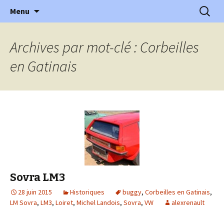
l'automobile ancienne : articles, historiques
Aller
Recherc
l'Automobile Ancienne
Menu
au
…
contenu
Archives par mot-clé : Corbeilles
en Gatinais
Sovra LM3
28 juin 2015
Historiques
buggy
,
Corbeilles en Gatinais
,
LM Sovra
,
LM3
,
Loiret
,
Michel Landois
,
Sovra
,
VW
alexrenault