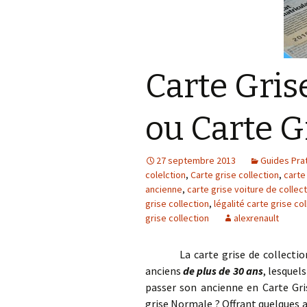
Carte Gris
ou Carte G
27 septembre 2013
Guides Pra
colelction
,
Carte grise collection
,
carte
ancienne
,
carte grise voiture de collec
grise collection
,
légalité carte grise co
grise collection
alexrenault
La carte grise de collection, vo
anciens
de plus de 30 ans
, lesquel
passer son ancienne en Carte Gris
grise Normale ? Offrant quelques 