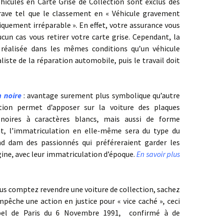
hicules en Carte Grise de Collection sont exclus des
rave tel que le classement en « Véhicule gravement
uement irréparable ». En effet, votre assurance vous
un cas vous retirer votre carte grise. Cependant, la
 réalisée dans les mêmes conditions qu’un véhicule
liste de la réparation automobile, puis le travail doit
 noire
: avantage surement plus symbolique qu’autre
ction permet d’apposer sur la voiture des plaques
 noires à caractères blancs, mais aussi de forme
nt, l’immatriculation en elle-même sera du type du
nd dam des passionnés qui préféreraient garder les
igine, avec leur immatriculation d’époque.
En savoir plus
us comptez revendre une voiture de collection, sachez
mpêche une action en justice pour « vice caché », ceci
ppel de Paris du 6 Novembre 1991, confirmé à de