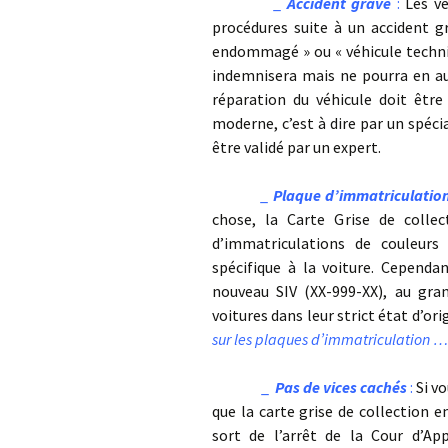
_
Accident grave
:
Les vé
procédures suite à un accident g
endommagé » ou « véhicule techniq
indemnisera mais ne pourra en auc
réparation du véhicule doit être
moderne, c’est à dire par un spécia
être validé par un expert.
_
Plaque d’immatriculation
chose, la Carte Grise de colle
d’immatriculations de couleurs
spécifique à la voiture. Cependa
nouveau SIV (XX-999-XX), au gra
voitures dans leur strict état d’or
sur les plaques d’immatriculation …
_
Pas de vices cachés
:
Si vo
que la carte grise de collection e
sort de l’arrêt de la Cour d’A