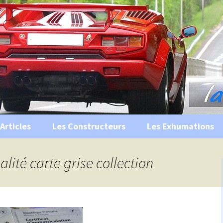
s, historiques …
ile Ancienne
Articles
Les Constructeurs
Les Exhumations
 curiosités
alité carte grise collection
 évènements
 musées