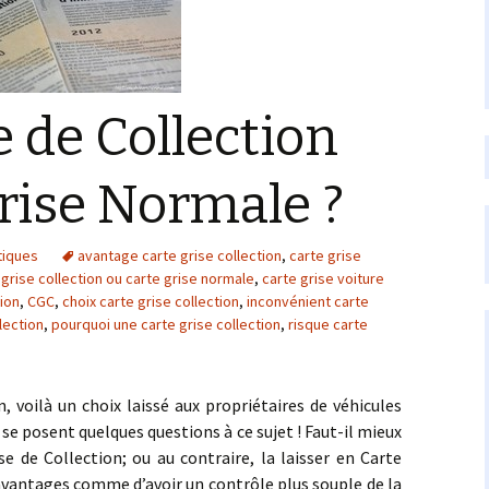
e de Collection
rise Normale ?
tiques
avantage carte grise collection
,
carte grise
 grise collection ou carte grise normale
,
carte grise voiture
tion
,
CGC
,
choix carte grise collection
,
inconvénient carte
llection
,
pourquoi une carte grise collection
,
risque carte
ilà un choix laissé aux propriétaires de véhicules
s se posent quelques questions à ce sujet ! Faut-il mieux
e de Collection; ou au contraire, la laisser en Carte
avantages comme d’avoir un contrôle plus souple de la