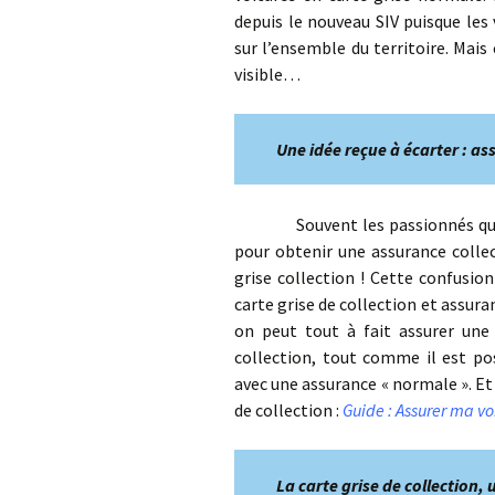
depuis le nouveau SIV puisque les
sur l’ensemble du territoire. Mai
visible…
Une idée reçue à écarter : ass
Souvent les passionnés qui ent
pour obtenir une assurance collec
grise collection ! Cette confusio
carte grise de collection et assura
on peut tout à fait assurer une
collection, tout comme il est pos
avec une assurance « normale ». E
de collection :
Guide : Assurer ma vo
La carte grise de collection, 