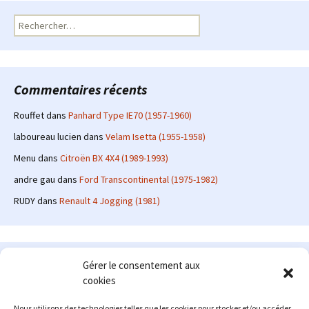
Rechercher :
Commentaires récents
Rouffet
dans
Panhard Type IE70 (1957-1960)
laboureau lucien
dans
Velam Isetta (1955-1958)
Menu
dans
Citroën BX 4X4 (1989-1993)
andre gau
dans
Ford Transcontinental (1975-1982)
RUDY
dans
Renault 4 Jogging (1981)
Le site en quelques mots
Gérer le consentement aux
cookies
Alexrenault
: passionné d'automobile ancienne depuis de
nombreuses années, j'ai commencé à partager ma passion sur
Nous utilisons des technologies telles que les cookies pour stocker et/ou accéder