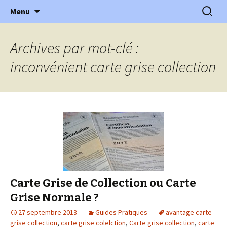
l'automobile ancienne : articles, historiques
Aller
Recherc
l'Automobile Ancienne
Menu
au
…
contenu
Archives par mot-clé :
inconvénient carte grise collection
Carte Grise de Collection ou Carte
Grise Normale ?
27 septembre 2013
Guides Pratiques
avantage carte
grise collection
,
carte grise colelction
,
Carte grise collection
,
carte