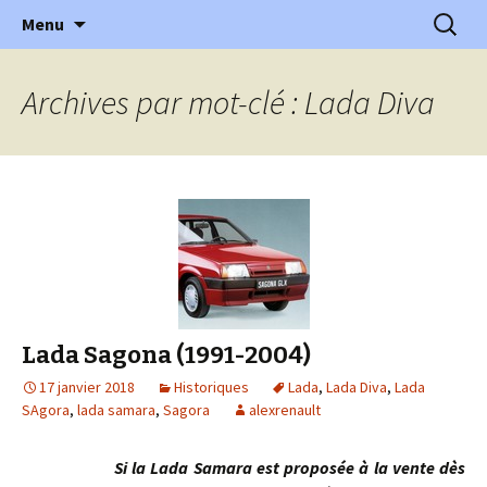
l'automobile ancienne : articles, historiques
Aller
Recherc
l'Automobile Ancienne
Menu
au
…
contenu
Archives par mot-clé : Lada Diva
Lada Sagona (1991-2004)
17 janvier 2018
Historiques
Lada
,
Lada Diva
,
Lada
SAgora
,
lada samara
,
Sagora
alexrenault
Si la Lada Samara est proposée à la vente dès