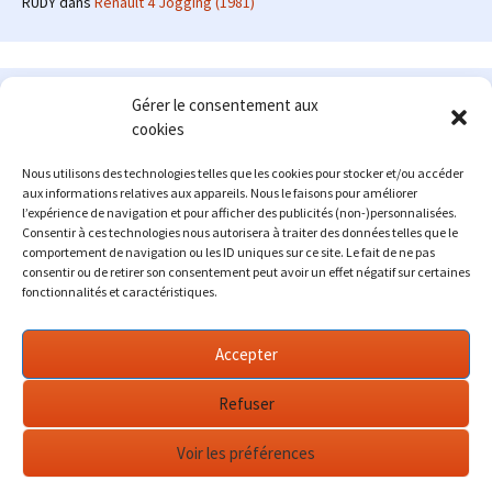
RUDY
dans
Renault 4 Jogging (1981)
Le site en quelques mots
Gérer le consentement aux
cookies
Alexrenault
: passionné d'automobile ancienne depuis de
nombreuses années, j'ai commencé à partager ma passion sur
Nous utilisons des technologies telles que les cookies pour stocker et/ou accéder
internet à partir de 2009 au travers d'un blog qui a connu un relatif
aux informations relatives aux appareils. Nous le faisons pour améliorer
succès. Fin 2013, je décide de prendre mon autonomie et me lancer
l’expérience de navigation et pour afficher des publicités (non-)personnalisées.
avec mon propre site : l'Automobile Ancienne.
Consentir à ces technologies nous autorisera à traiter des données telles que le
comportement de navigation ou les ID uniques sur ce site. Le fait de ne pas
Me contacter : alex(at)lautomobileancienne.com
consentir ou de retirer son consentement peut avoir un effet négatif sur certaines
fonctionnalités et caractéristiques.
Accepter
Refuser
Voir les préférences
Fièrement propulsé par WordPress