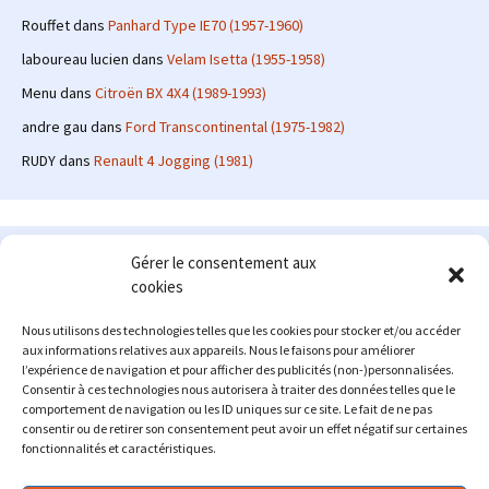
Rouffet
dans
Panhard Type IE70 (1957-1960)
laboureau lucien
dans
Velam Isetta (1955-1958)
Menu
dans
Citroën BX 4X4 (1989-1993)
andre gau
dans
Ford Transcontinental (1975-1982)
RUDY
dans
Renault 4 Jogging (1981)
Le site en quelques mots
Gérer le consentement aux
cookies
Alexrenault
: passionné d'automobile ancienne depuis de
nombreuses années, j'ai commencé à partager ma passion sur
Nous utilisons des technologies telles que les cookies pour stocker et/ou accéder
internet à partir de 2009 au travers d'un blog qui a connu un relatif
aux informations relatives aux appareils. Nous le faisons pour améliorer
succès. Fin 2013, je décide de prendre mon autonomie et me lancer
l’expérience de navigation et pour afficher des publicités (non-)personnalisées.
avec mon propre site : l'Automobile Ancienne.
Consentir à ces technologies nous autorisera à traiter des données telles que le
comportement de navigation ou les ID uniques sur ce site. Le fait de ne pas
Me contacter : alex(at)lautomobileancienne.com
consentir ou de retirer son consentement peut avoir un effet négatif sur certaines
fonctionnalités et caractéristiques.