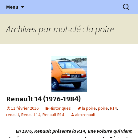
l'automobile ancienne : articles, historiques
Aller
Recherc
l'Automobile Ancienne
Menu
au
…
contenu
Archives par mot-clé : la poire
Renault 14 (1976-1984)
11 février 2016
Historiques
la poire
,
poire
,
R14
,
renault
,
Renault 14
,
Renault R14
alexrenault
En 1976, Renault présente la R14, une voiture qui vient