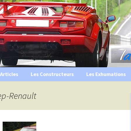
s, historiques …
ile Ancienne
Articles
Les Constructeurs
Les Exhumations
 curiosités
eep-Renault
 évènements
 musées