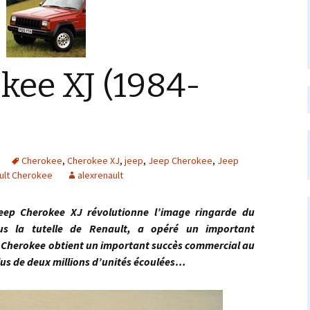
kee XJ (1984-
Cherokee
,
Cherokee XJ
,
jeep
,
Jeep Cherokee
,
Jeep
ult Cherokee
alexrenault
herokee XJ révolutionne l’image ringarde du
ous la tutelle de Renault, a opéré un important
 Cherokee obtient un important succès commercial au
plus de deux millions d’unités écoulées…