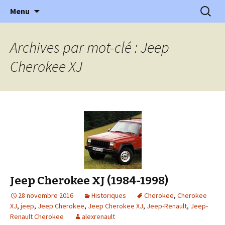
l'automobile ancienne : articles, historiques
Aller
Recherc
l'Automobile Ancienne
Menu
au
…
contenu
Archives par mot-clé : Jeep
Cherokee XJ
Jeep Cherokee XJ (1984-1998)
28 novembre 2016
Historiques
Cherokee
,
Cherokee
XJ
,
jeep
,
Jeep Cherokee
,
Jeep Cherokee XJ
,
Jeep-Renault
,
Jeep-
Renault Cherokee
alexrenault