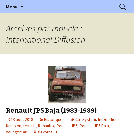
l'automobile ancienne : articles, historiques
Aller
Recherc
l'Automobile Ancienne
Menu
au
…
contenu
Archives par mot-clé :
International Diffusion
Renault JP5 Baja (1983-1989)
13 août 2018
Historiques
Car System
,
International
Diffusion
,
renault
,
Renault 4
,
Renault JP5
,
Renault JP5 Baja
,
youngtimer
alexrenault