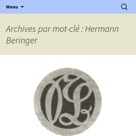
l'automobile ancienne : articles, historiques
Aller
Recherc
l'Automobile Ancienne
Menu
au
…
contenu
Archives par mot-clé : Hermann
Beringer