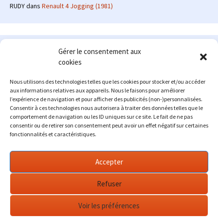
RUDY
dans
Renault 4 Jogging (1981)
Le site en quelques mots
Gérer le consentement aux
cookies
Alexrenault
: passionné d'automobile ancienne depuis de
nombreuses années, j'ai commencé à partager ma passion sur
Nous utilisons des technologies telles que les cookies pour stocker et/ou accéder
internet à partir de 2009 au travers d'un blog qui a connu un relatif
aux informations relatives aux appareils. Nous le faisons pour améliorer
succès. Fin 2013, je décide de prendre mon autonomie et me lancer
l’expérience de navigation et pour afficher des publicités (non-)personnalisées.
avec mon propre site : l'Automobile Ancienne.
Consentir à ces technologies nous autorisera à traiter des données telles que le
comportement de navigation ou les ID uniques sur ce site. Le fait de ne pas
Me contacter : alex(at)lautomobileancienne.com
consentir ou de retirer son consentement peut avoir un effet négatif sur certaines
fonctionnalités et caractéristiques.
Accepter
Refuser
Voir les préférences
Fièrement propulsé par WordPress