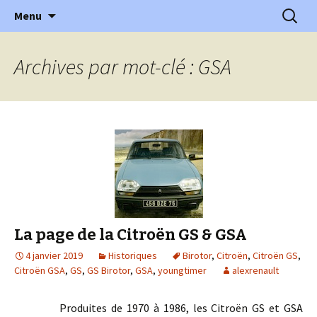
l'automobile ancienne : articles, historiques
Aller
Recherc
l'Automobile Ancienne
Menu
au
…
contenu
Archives par mot-clé : GSA
La page de la Citroën GS & GSA
4 janvier 2019
Historiques
Birotor
,
Citroën
,
Citroën GS
,
Citroën GSA
,
GS
,
GS Birotor
,
GSA
,
youngtimer
alexrenault
Produites de 1970 à 1986, les Citroën GS et GSA