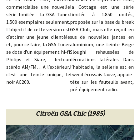
commercialise une nouvelle
la Cottage est une série
série limitée : la GSA Tuner.
limitée à 1.850 unités,
1.500 exemplaires seulement.
proposée sur la base du break
L’objectif de cette version est
GSA Club, mais elle reçoit en
d’attirer une jeune clientèle
sus de nouvelles jantes en
et, pour ce faire, la GSA Tuner
aluminium, une teinte Beige
se dote d’un équipement hi-fi
Sloughi rehaussées de
Philips et Siare, lecteur
décorations latérales. Dans
stéréo AM/FM… A l’extérieur,
l’habitacle, la sellerie est en
c’est une teinte unique, le
tweed écossais fauve, appuie-
noir AC200.
tête sur les fauteuils avant,
pré-équipement radio.
Citroën GSA Chic (1985)