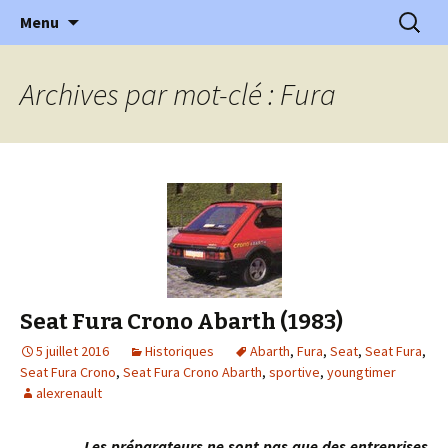
l'automobile ancienne : articles, historiques
Aller
Recherc
l'Automobile Ancienne
Menu
au
…
contenu
Archives par mot-clé : Fura
Seat Fura Crono Abarth (1983)
5 juillet 2016
Historiques
Abarth
,
Fura
,
Seat
,
Seat Fura
,
Seat Fura Crono
,
Seat Fura Crono Abarth
,
sportive
,
youngtimer
alexrenault
Les préparateurs ne sont pas que des entreprises