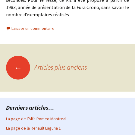
secondes. Pour le reste, ce kit a été proposé à partir de
1983, année de présentation de la Fura Crono, sans savoir le
nombre d’exemplaires réalisés.
Laisser un commentaire
Navigation
←
Articles plus anciens
des
articles
Derniers articles…
La page de l’Alfa Romeo Montreal
La page de la Renault Laguna 1