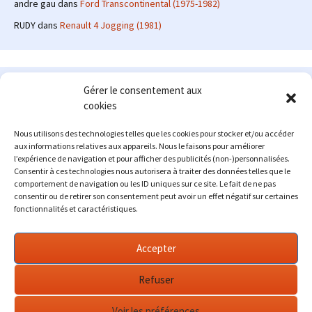
andre gau
dans
Ford Transcontinental (1975-1982)
RUDY
dans
Renault 4 Jogging (1981)
Le site en quelques mots
Gérer le consentement aux
cookies
Alexrenault
: passionné d'automobile ancienne depuis de
nombreuses années, j'ai commencé à partager ma passion sur
Nous utilisons des technologies telles que les cookies pour stocker et/ou accéder
internet à partir de 2009 au travers d'un blog qui a connu un relatif
aux informations relatives aux appareils. Nous le faisons pour améliorer
succès. Fin 2013, je décide de prendre mon autonomie et me lancer
l’expérience de navigation et pour afficher des publicités (non-)personnalisées.
avec mon propre site : l'Automobile Ancienne.
Consentir à ces technologies nous autorisera à traiter des données telles que le
comportement de navigation ou les ID uniques sur ce site. Le fait de ne pas
Me contacter : alex(at)lautomobileancienne.com
consentir ou de retirer son consentement peut avoir un effet négatif sur certaines
fonctionnalités et caractéristiques.
Accepter
Refuser
Voir les préférences