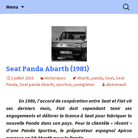
l'automobile ancienne : articles, historiques
Aller
Recherc
l'Automobile Ancienne
Menu
au
…
contenu
Seat Panda Abarth (1981)
2 juillet 2016
Historiques
Abarth
,
panda
,
Seat
,
Seat
Panda
,
Seat panda Abarth
,
sportive
,
youngtimer
alexrenault
En 1980, l’accord de coopération entre Seat et Fiat vit
ses derniers mois, Fiat doit cependant tenir ses
engagements et délivrer la licence à Seat pour fabriquer la
nouvelle Panda dans son pays. Pour la clientèle « rêvant »
d’une Panda Sportive, le préparateur espagnol Apicsa
propose un kit Abarth pour la Panda
…