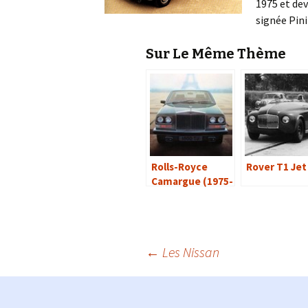
1975 et dev
signée Pin
Sur Le Même Thème
Rolls-Royce
Rover T1 Jet
Camargue (1975-
1986)
Navigation
←
Les Nissan
des