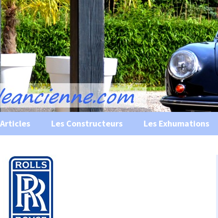
s, historiques …
ile Ancienne
Articles
Les Constructeurs
Les Exhumations
 curiosités
 évènements
 musées