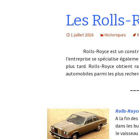
Les Rolls-
1 juillet 2016
Historiques
R
Rolls-Royce est un constructeu
l’entreprise se spécialise égalem
plus tard. Rolls-Royce obtient r
automobiles parmi les plus recher
__
Rolls-Royc
A la fin de
dans les b
le vaissea