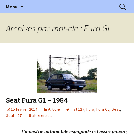
l'automobile ancienne : articles, historiques
Aller
Recherc
l'Automobile Ancienne
Menu
au
…
contenu
Archives par mot-clé : Fura GL
Seat Fura GL – 1984
15 février 2014
Article
Fiat 127
,
Fura
,
Fura GL
,
Seat
,
Seat 127
alexrenault
L’industrie automobile espagnole est assez pauvre,