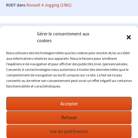
RUDY
dans
Renault 4 Jogging (1981)
Le site en quelques mots
Gérer le consentement aux
cookies
Alexrenault
: passionné d'automobile ancienne depuis de
nombreuses années, j'ai commencé à partager ma passion sur
Nous utilisons des technologies telles que les cookies pour stocker et/ou accéder
internet à partir de 2009 au travers d'un blog qui a connu un relatif
aux informations relatives aux appareils. Nous le faisons pour améliorer
succès. Fin 2013, je décide de prendre mon autonomie et me lancer
l’expérience de navigation et pour afficher des publicités (non-)personnalisées.
avec mon propre site : l'Automobile Ancienne.
Consentir à ces technologies nous autorisera à traiter des données telles que le
comportement de navigation ou les ID uniques sur ce site. Le fait de ne pas
Me contacter : alex(at)lautomobileancienne.com
consentir ou de retirer son consentement peut avoir un effet négatif sur certaines
fonctionnalités et caractéristiques.
Accepter
Refuser
Voir les préférences
Fièrement propulsé par WordPress