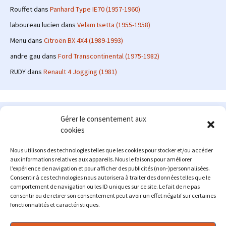
Rouffet
dans
Panhard Type IE70 (1957-1960)
laboureau lucien
dans
Velam Isetta (1955-1958)
Menu
dans
Citroën BX 4X4 (1989-1993)
andre gau
dans
Ford Transcontinental (1975-1982)
RUDY
dans
Renault 4 Jogging (1981)
Le site en quelques mots
Gérer le consentement aux
cookies
Alexrenault
: passionné d'automobile ancienne depuis de
nombreuses années, j'ai commencé à partager ma passion sur
Nous utilisons des technologies telles que les cookies pour stocker et/ou accéder
internet à partir de 2009 au travers d'un blog qui a connu un relatif
aux informations relatives aux appareils. Nous le faisons pour améliorer
succès. Fin 2013, je décide de prendre mon autonomie et me lancer
l’expérience de navigation et pour afficher des publicités (non-)personnalisées.
avec mon propre site : l'Automobile Ancienne.
Consentir à ces technologies nous autorisera à traiter des données telles que le
comportement de navigation ou les ID uniques sur ce site. Le fait de ne pas
Me contacter : alex(at)lautomobileancienne.com
consentir ou de retirer son consentement peut avoir un effet négatif sur certaines
fonctionnalités et caractéristiques.