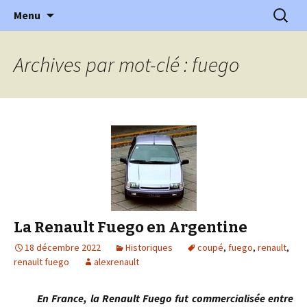
l'automobile ancienne : articles, historiques
Aller
Recherc
l'Automobile Ancienne
Menu
au
…
contenu
Archives par mot-clé : fuego
La Renault Fuego en Argentine
18 décembre 2022
Historiques
coupé
,
fuego
,
renault
,
renault fuego
alexrenault
En France, la Renault Fuego fut commercialisée entre