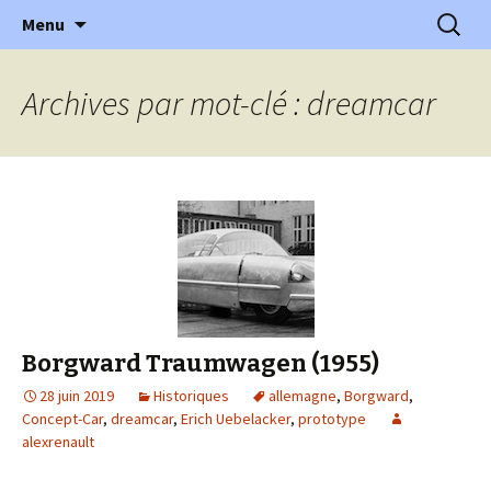
l'automobile ancienne : articles, historiques
Aller
Recherc
l'Automobile Ancienne
Menu
au
…
contenu
Archives par mot-clé : dreamcar
Borgward Traumwagen (1955)
28 juin 2019
Historiques
allemagne
,
Borgward
,
Concept-Car
,
dreamcar
,
Erich Uebelacker
,
prototype
alexrenault