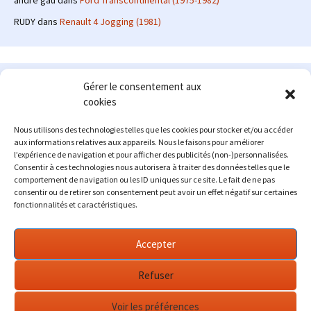
andre gau
dans
Ford Transcontinental (1975-1982)
RUDY
dans
Renault 4 Jogging (1981)
Le site en quelques mots
Gérer le consentement aux
cookies
Alexrenault
: passionné d'automobile ancienne depuis de
nombreuses années, j'ai commencé à partager ma passion sur
Nous utilisons des technologies telles que les cookies pour stocker et/ou accéder
internet à partir de 2009 au travers d'un blog qui a connu un relatif
aux informations relatives aux appareils. Nous le faisons pour améliorer
succès. Fin 2013, je décide de prendre mon autonomie et me lancer
l’expérience de navigation et pour afficher des publicités (non-)personnalisées.
avec mon propre site : l'Automobile Ancienne.
Consentir à ces technologies nous autorisera à traiter des données telles que le
comportement de navigation ou les ID uniques sur ce site. Le fait de ne pas
Me contacter : alex(at)lautomobileancienne.com
consentir ou de retirer son consentement peut avoir un effet négatif sur certaines
fonctionnalités et caractéristiques.
Accepter
Refuser
Voir les préférences