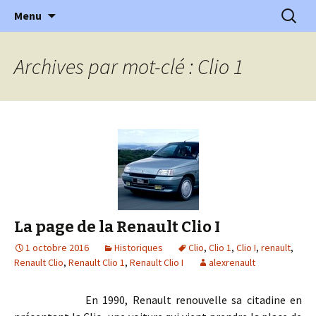
l'automobile ancienne : articles, historiques
Aller
Recherc
l'Automobile Ancienne
Menu
au
…
contenu
Archives par mot-clé : Clio 1
La page de la Renault Clio I
1 octobre 2016
Historiques
Clio
,
Clio 1
,
Clio I
,
renault
,
Renault Clio
,
Renault Clio 1
,
Renault Clio I
alexrenault
En 1990, Renault renouvelle sa citadine en