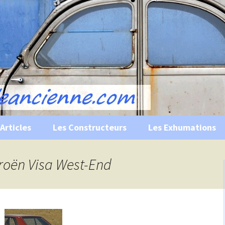
s, historiques …
ile Ancienne
Articles
Les Constructeurs
Les Exhumations
 curiosités
troën Visa West-End
 évènements
 musées