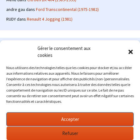
andre gau
dans
Ford Transcontinental (1975-1982)
RUDY
dans
Renault 4 Jogging (1981)
Le site en quelques mots
Gérer le consentement aux
cookies
Alexrenault
: passionné d'automobile ancienne depuis de
nombreuses années, j'ai commencé à partager ma passion sur
Nous utilisons des technologies telles que les cookies pour stocker et/ou accéder
internet à partir de 2009 au travers d'un blog qui a connu un relatif
aux informations relatives aux appareils. Nous le faisons pour améliorer
succès. Fin 2013, je décide de prendre mon autonomie et me lancer
l’expérience de navigation et pour afficher des publicités (non-)personnalisées.
avec mon propre site : l'Automobile Ancienne.
Consentir à ces technologies nous autorisera à traiter des données telles que le
comportement de navigation ou les ID uniques sur ce site. Le fait de ne pas
Me contacter : alex(at)lautomobileancienne.com
consentir ou de retirer son consentement peut avoir un effet négatif sur certaines
fonctionnalités et caractéristiques.
Accepter
Refuser