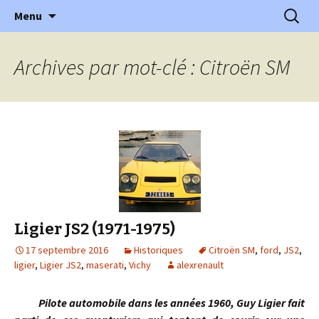
l'automobile ancienne : articles, historiques
Aller
Recherc
l'Automobile Ancienne
Menu
au
…
contenu
Archives par mot-clé : Citroën SM
Ligier JS2 (1971-1975)
17 septembre 2016
Historiques
Citroën SM
,
ford
,
JS2
,
ligier
,
Ligier JS2
,
maserati
,
Vichy
alexrenault
Pilote automobile dans les années 1960, Guy Ligier fait