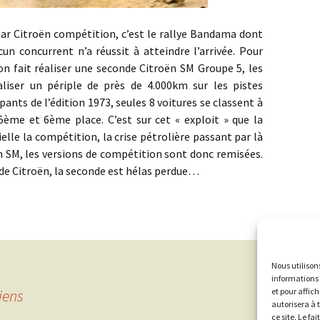
roën compétition, c’est le rallye Bandama dont
aucun concurrent n’a réussit à atteindre l’arrivée. Pour
n fait réaliser une seconde Citroën SM Groupe 5, les
liser un périple de près de 4.000km sur les pistes
ipants de l’édition 1973, seules 8 voitures se classent à
a 5ème et 6ème place. C’est sur cet « exploit » que la
elle la compétition, la crise pétrolière passant par là
oën SM, les versions de compétition sont donc remisées.
 de Citroën, la seconde est hélas perdue…
Nous utilison
informations 
iens
et pour affic
autorisera à 
ce site. Le fa