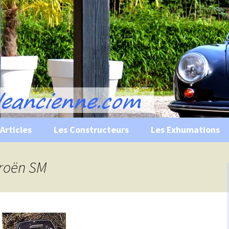
s, historiques …
ile Ancienne
Articles
Les Constructeurs
Les Exhumations
 curiosités
troën SM
 évènements
 musées