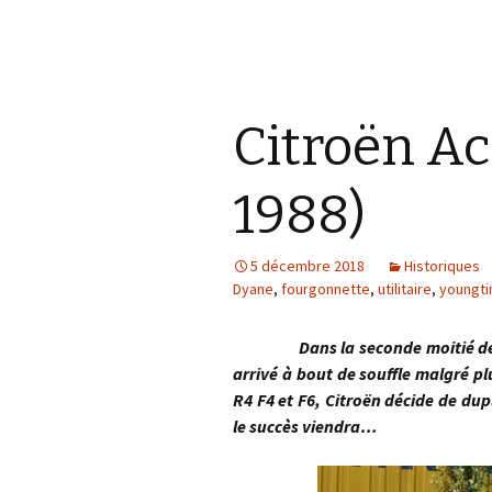
Citroën Ac
1988)
5 décembre 2018
Historiques
Dyane
,
fourgonnette
,
utilitaire
,
youngt
Dans la seconde moitié des an
arrivé à bout de souffle malgré pl
R4 F4 et F6, Citroën décide de dup
le succès viendra…