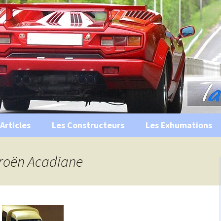
s, historiques …
ile Ancienne
Articles
Les Constructeurs
Les Exhumations
 curiosités
itroën Acadiane
 évènements
 musées