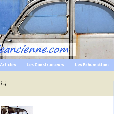
s, historiques …
ile Ancienne
Articles
Les Constructeurs
Les Exhumations
 curiosités
H14
 évènements
 musées