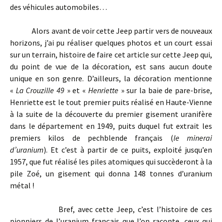
des véhicules automobiles…
Alors avant de voir cette Jeep partir vers de nouveaux
horizons, j’ai pu réaliser quelques photos et un court essai
sur un terrain, histoire de faire cet article sur cette Jeep qui,
du point de vue de la décoration, est sans aucun doute
unique en son genre. D’ailleurs, la décoration mentionne
«
La Crouzille 49
» et «
Henriette
» sur la baie de pare-brise,
Henriette est le tout premier puits réalisé en Haute-Vienne
à la suite de la découverte du premier gisement uranifère
dans le département en 1949, puits duquel fut extrait les
premiers kilos de pechblende français (
le minerai
d’uranium
). Et c’est à partir de ce puits, exploité jusqu’en
1957, que fut réalisé les piles atomiques qui succèderont à la
pile Zoé, un gisement qui donna 148 tonnes d’uranium
métal !
Bref, avec cette Jeep, c’est l’histoire de ces
pionniers de l’uranium français que l’on raconte, ceux qui