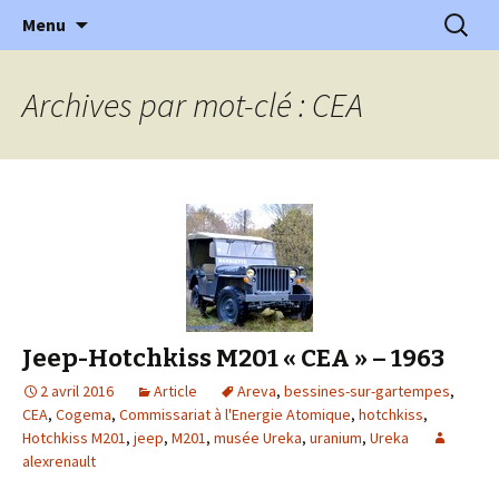
l'automobile ancienne : articles, historiques
Aller
Recherc
l'Automobile Ancienne
Menu
au
…
contenu
Archives par mot-clé : CEA
Jeep-Hotchkiss M201 « CEA » – 1963
2 avril 2016
Article
Areva
,
bessines-sur-gartempes
,
CEA
,
Cogema
,
Commissariat à l'Energie Atomique
,
hotchkiss
,
Hotchkiss M201
,
jeep
,
M201
,
musée Ureka
,
uranium
,
Ureka
alexrenault