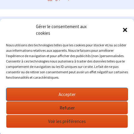
Le site en quelques mots
Gérer le consentement aux
cookies
Alexrenault
: passionné d'automobile ancienne depuis de
nombreuses années, j'ai commencé à partager ma passion sur
Nous utilisons des technologies telles que les cookies pour stocker et/ou accéder
internet à partir de 2009 au travers d'un blog qui a connu un relatif
aux informations relatives aux appareils. Nous le faisons pour améliorer
succès. Fin 2013, je décide de prendre mon autonomie et me lancer
l’expérience de navigation et pour afficher des publicités (non-)personnalisées.
avec mon propre site : l'Automobile Ancienne.
Consentir à ces technologies nous autorisera à traiter des données telles que le
comportement de navigation ou les ID uniques sur ce site. Le fait de ne pas
Me contacter : alex(at)lautomobileancienne.com
consentir ou de retirer son consentement peut avoir un effet négatif sur certaines
fonctionnalités et caractéristiques.
Accepter
Refuser
Voir les préférences
Fièrement propulsé par WordPress