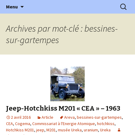
l'automobile ancienne : articles, historiques
Aller
Recherc
l'Automobile Ancienne
Menu
au
…
contenu
Archives par mot-clé : bessines-
sur-gartempes
Jeep-Hotchkiss M201 « CEA » – 1963
2 avril 2016
Article
Areva
,
bessines-sur-gartempes
,
CEA
,
Cogema
,
Commissariat à l'Energie Atomique
,
hotchkiss
,
Hotchkiss M201
,
jeep
,
M201
,
musée Ureka
,
uranium
,
Ureka