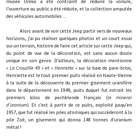
musée Ureka a été contraint de réduire la voilure,
l’ouverture au public a été réduite, et la collection amputée
des véhicules automobiles…
Alors avant de voir cette Jeep partir vers de nouveaux
horizons, j’ai pu réaliser quelques photos et un court essai
sur un terrain, histoire de faire cet article sur cette Jeep qui,
du point de vue de la décoration, est sans aucun doute
unique en son genre. D’ailleurs, la décoration mentionne
«
La Crouzille 49
» et «
Henriette
» sur la baie de pare-brise,
Henriette est le tout premier puits réalisé en Haute-Vienne
à la suite de la découverte du premier gisement uranifère
dans le département en 1949, puits duquel fut extrait les
premiers kilos de pechblende français (
le minerai
d’uranium
). Et c’est à partir de ce puits, exploité jusqu’en
1957, que fut réalisé les piles atomiques qui succèderont à la
pile Zoé, un gisement qui donna 148 tonnes d’uranium
métal !