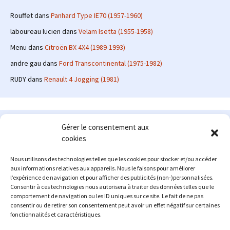
Rouffet
dans
Panhard Type IE70 (1957-1960)
laboureau lucien
dans
Velam Isetta (1955-1958)
Menu
dans
Citroën BX 4X4 (1989-1993)
andre gau
dans
Ford Transcontinental (1975-1982)
RUDY
dans
Renault 4 Jogging (1981)
Le site en quelques mots
Gérer le consentement aux
cookies
Alexrenault
: passionné d'automobile ancienne depuis de
nombreuses années, j'ai commencé à partager ma passion sur
Nous utilisons des technologies telles que les cookies pour stocker et/ou accéder
internet à partir de 2009 au travers d'un blog qui a connu un relatif
aux informations relatives aux appareils. Nous le faisons pour améliorer
succès. Fin 2013, je décide de prendre mon autonomie et me lancer
l’expérience de navigation et pour afficher des publicités (non-)personnalisées.
avec mon propre site : l'Automobile Ancienne.
Consentir à ces technologies nous autorisera à traiter des données telles que le
comportement de navigation ou les ID uniques sur ce site. Le fait de ne pas
Me contacter : alex(at)lautomobileancienne.com
consentir ou de retirer son consentement peut avoir un effet négatif sur certaines
fonctionnalités et caractéristiques.