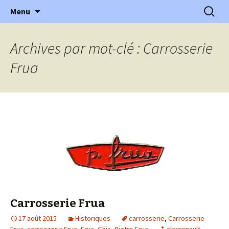
l'automobile ancienne : articles, historiques
Aller
Recherc
l'Automobile Ancienne
Menu
au
…
contenu
Archives par mot-clé : Carrosserie
Frua
Carrosserie Frua
17 août 2015
Historiques
carrosserie
,
Carrosserie