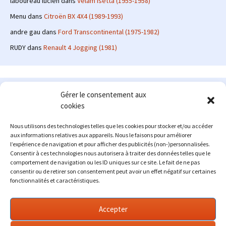
laboureau lucien
dans
Velam Isetta (1955-1958)
Menu
dans
Citroën BX 4X4 (1989-1993)
andre gau
dans
Ford Transcontinental (1975-1982)
RUDY
dans
Renault 4 Jogging (1981)
Le site en quelques mots
Gérer le consentement aux
cookies
Alexrenault
: passionné d'automobile ancienne depuis de
nombreuses années, j'ai commencé à partager ma passion sur
Nous utilisons des technologies telles que les cookies pour stocker et/ou accéder
internet à partir de 2009 au travers d'un blog qui a connu un relatif
aux informations relatives aux appareils. Nous le faisons pour améliorer
succès. Fin 2013, je décide de prendre mon autonomie et me lancer
l’expérience de navigation et pour afficher des publicités (non-)personnalisées.
avec mon propre site : l'Automobile Ancienne.
Consentir à ces technologies nous autorisera à traiter des données telles que le
comportement de navigation ou les ID uniques sur ce site. Le fait de ne pas
Me contacter : alex(at)lautomobileancienne.com
consentir ou de retirer son consentement peut avoir un effet négatif sur certaines
fonctionnalités et caractéristiques.
Accepter