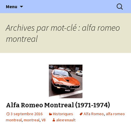
l'automobile ancienne : articles, historiques
Aller
Recherc
l'Automobile Ancienne
Menu
au
…
contenu
Archives par mot-clé : alfa romeo
montreal
Alfa Romeo Montreal (1971-1974)
3 septembre 2016
Historiques
Alfa Romeo
,
alfa romeo
montreal
,
montreal
,
V8
alexrenault